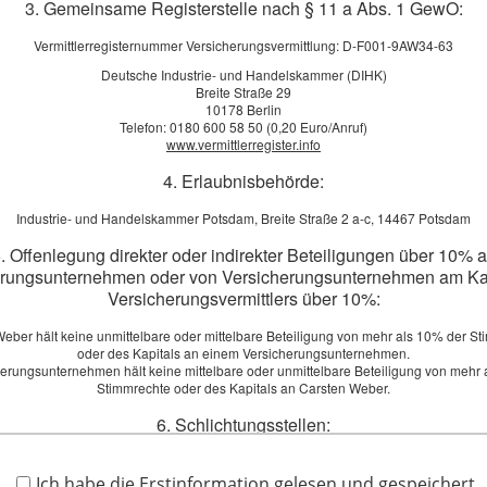
3. Gemeinsame Registerstelle nach § 11 a Abs. 1 GewO:
Vermittlerregisternummer Versicherungsvermittlung: D-F001-9AW34-63
Deutsche Industrie- und Handelskammer (DIHK)
Breite Straße 29
10178 Berlin
tpflicht
Telefon: 0180 600 58 50 (0,20 Euro/Anruf)
www.vermittlerregister.info
4. Erlaubnisbehörde:
gensinteressen wahrnimmt und zum Beispiel beratend oder begutac
Industrie- und Handelskammer Potsdam, Breite Straße 2 a-c, 14467 Potsdam
scheidungen. Ein Fehler kann schnell weitreichende Konsequenzen
. Offenlegung direkter oder indirekter Beteiligungen über 10% 
erungsunternehmen oder von Versicherungsunternehmen am Kap
ssektor tätige Personen und Institutionen sind einem besonderen R
Versicherungsvermittlers über 10%:
ch nur im Rahmen der vertraglichen Haftung geltend gemacht wer
eber hält keine unmittelbare oder mittelbare Beteiligung von mehr als 10% der S
oder des Kapitals an einem Versicherungsunternehmen.
tenz nicht glücklichen Umständen. Lassen Sie sich jetzt unverbindl
herungsunternehmen hält keine mittelbare oder unmittelbare Beteiligung von mehr 
Stimmrechte oder des Kapitals an Carsten Weber.
6. Schlichtungsstellen:
Vergleich zur Vermögensschadenhaftpflicht anfordern!
Versicherungsombudsmann e.V.
 Ihnen gerne ein Vergleichsangebot.
Postfach 08 06 32, 10006 Berlin
Ich habe die Erstinformation gelesen und gespeichert