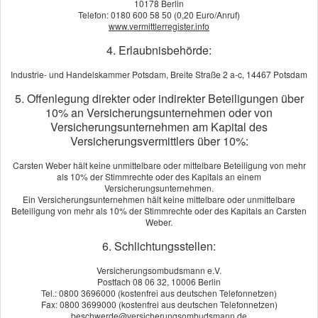
10178 Berlin
Telefon: 0180 600 58 50 (0,20 Euro/Anruf)
www.vermittlerregister.info
4. Erlaubnisbehörde:
Hausratversicherung
Industrie- und Handelskammer Potsdam, Breite Straße 2 a-c, 14467 Potsdam
5. Offenlegung direkter oder indirekter Beteiligungen über
10% an Versicherungsunternehmen oder von
Versicherungsunternehmen am Kapital des
Versicherungsvermittlers über 10%:
Carsten Weber hält keine unmittelbare oder mittelbare Beteiligung von mehr
als 10% der Stimmrechte oder des Kapitals an einem
Versicherungsunternehmen.
Ein Versicherungsunternehmen hält keine mittelbare oder unmittelbare
Beteiligung von mehr als 10% der Stimmrechte oder des Kapitals an Carsten
Weber.
6. Schlichtungsstellen:
Versicherungsombudsmann e.V.
Postfach 08 06 32, 10006 Berlin
Tel.: 0800 3696000 (kostenfrei aus deutschen Telefonnetzen)
Fax: 0800 3699000 (kostenfrei aus deutschen Telefonnetzen)
Der eine liebt seinen Aufsitzrasenmäher, die andere sammelt
beschwerde@versicherungsombudsmann.de