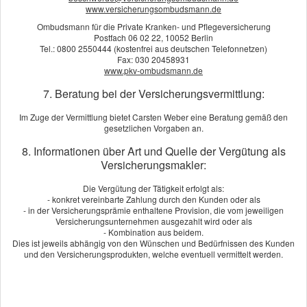
teure Schuhe. Und für manche ist die neue Hi-Fi-Anlage das
www.versicherungsombudsmann.de
Wichtigste im Haus. Die Geschmäcker sind eben verschieden.
Ombudsmann für die Private Kranken- und Pflegeversicherung
Fest steht: Mit der richtigen Hausratversicherung schützen Sie,
Postfach 06 02 22, 10052 Berlin
Tel.: 0800 2550444 (kostenfrei aus deutschen Telefonnetzen)
was Ihnen ganz persönlich am Herzen liegt. Denn die
Fax: 030 20458931
Hausratversicherung ersetzt bei Verlust oder Beschädigung
www.pkv-ombudsmann.de
den Neuwert Ihrer Einrichtungs-, Wert- und
7. Beratung bei der Versicherungsvermittlung:
Gebrauchsgegenstände.
Was zählt zum Hausrat?
Im Zuge der Vermittlung bietet Carsten Weber eine Beratung gemäß den
gesetzlichen Vorgaben an.
Wogegen ist Ihr Hausrat versichert?
8. Informationen über Art und Quelle der Vergütung als
Versicherungsmakler:
Beitrag berechnen!
Die Vergütung der Tätigkeit erfolgt als:
Berechnen Sie in wenigen Schritten Ihren individuellen Tarif
- konkret vereinbarte Zahlung durch den Kunden oder als
- in der Versicherungsprämie enthaltene Provision, die vom jeweiligen
Versicherungsunternehmen ausgezahlt wird oder als
Jetzt VHV-Beitrag berechnen!
- Kombination aus beidem.
Dies ist jeweils abhängig von den Wünschen und Bedürfnissen des Kunden
und den Versicherungsprodukten, welche eventuell vermittelt werden.
Angebot und Vergleich zur Hausratversicherung
anfordern!