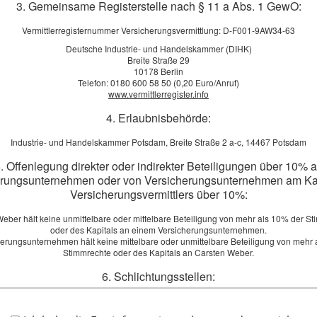
3. Gemeinsame Registerstelle nach § 11 a Abs. 1 GewO:
Vermittlerregisternummer Versicherungsvermittlung: D-F001-9AW34-63
Deutsche Industrie- und Handelskammer (DIHK)
Breite Straße 29
10178 Berlin
Telefon: 0180 600 58 50 (0,20 Euro/Anruf)
www.vermittlerregister.info
4. Erlaubnisbehörde:
die Berge? Cabrio oder Familienkutsche? Meist geht nur eins von b
im Leben wollen Sie keine Kompromisse machen – zum Beispiel bei 
Industrie- und Handelskammer Potsdam, Breite Straße 2 a-c, 14467 Potsdam
sen: Wer im Ruhestand seinen gewohnten Lebensstandard halten mö
. Offenlegung direkter oder indirekter Beteiligungen über 10% 
ner privaten Altersvorsorge machen Sie sich unabhängig vom staatl
erungsunternehmen oder von Versicherungsunternehmen am Kap
beginnen, desto besser.
Versicherungsvermittlers über 10%:
ividuell und flexibel gestaltet sein – so wie Ihr Leben. Nur eine 
eber hält keine unmittelbare oder mittelbare Beteiligung von mehr als 10% der S
en optimalen Vorsorgeschutz. Nutzen Sie die Gelegenheit und vere
oder des Kapitals an einem Versicherungsunternehmen.
herungsunternehmen hält keine mittelbare oder unmittelbare Beteiligung von mehr 
Stimmrechte oder des Kapitals an Carsten Weber.
6. Schlichtungsstellen:
Vergleich zur Rentenversicherung anfordern!
Versicherungsombudsmann e.V.
 Ihnen gerne ein Vergleichsangebot.
Postfach 08 06 32, 10006 Berlin