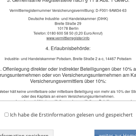
Vermittlerregisternummer Versicherungsvermittlung: D-F001-9AW34-63
Deutsche Industrie- und Handelskammer (DIHK)
Breite Straße 29
10178 Berlin
Telefon: 0180 600 58 50 (0,20 Euro/Anruf)
www.vermittlerregister.info
4. Erlaubnisbehörde:
geht im Unternehmen gar nichts mehr. Aber die Geräte sind empfi
Industrie- und Handelskammer Potsdam, Breite Straße 2 a-c, 14467 Potsdam
 Egal, ob ein Schaden durch Überspannung, Feuchtigkeit oder Fahrlä
equenzen schützt Sie die Elektronikversicherung.
. Offenlegung direkter oder indirekter Beteiligungen über 10% 
erungsunternehmen oder von Versicherungsunternehmen am Kap
tzt unverbindlich und individuell beraten. Wir freuen uns auf Sie.
Versicherungsvermittlers über 10%:
eber hält keine unmittelbare oder mittelbare Beteiligung von mehr als 10% der S
oder des Kapitals an einem Versicherungsunternehmen.
Vergleich zur Elektronikversicherung anfordern!
herungsunternehmen hält keine mittelbare oder unmittelbare Beteiligung von mehr 
Stimmrechte oder des Kapitals an Carsten Weber.
 Ihnen gerne ein Vergleichsangebot.
Ich habe die Erstinformation gelesen und gespeichert
6. Schlichtungsstellen:
fordern
Versicherungsombudsmann e.V.
Postfach 08 06 32, 10006 Berlin
weiter zur Hom
information speichern