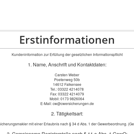
Erstinformationen
PRIVAT
FIRMEN
ÜBER UNS
SERVICE
Kundeninformation zur Erfüllung der gesetzlichen Informationspflicht
1. Name, Anschrift und Kontaktdaten:
Carsten Weber
Poetenweg 50b
14612 Falkensee
Tel.: 03322 4214078
Fax: 03322 4214079
Mobil: 0173 9826064
E-Mail: cw@cwersicherungen.de
2. Tätigkeitsart:
sicherungsmakler mit einer Erlaubnis nach § 34 d Abs. 1 der Gewerbeordnung. (G
3. Gemeinsame Registerstelle nach § 11 a Abs. 1 GewO: