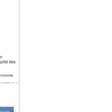
03322 4214078
0173 98 26 064
03322 4214079
ndlich, Reparaturen und Neukauf
ssigkeit entstanden ist. Vor den
an
ital des
timmrechte
als 10% der
epage