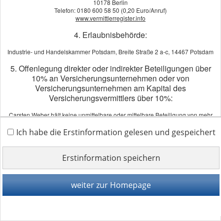
10178 Berlin
Telefon: 0180 600 58 50 (0,20 Euro/Anruf)
www.vermittlerregister.info
4. Erlaubnisbehörde:
Industrie- und Handelskammer Potsdam, Breite Straße 2 a-c, 14467 Potsdam
5. Offenlegung direkter oder indirekter Beteiligungen über
Impressum
·
Rechtliche Hinweise
·
Datenschutz
·
10% an Versicherungsunternehmen oder von
Versicherungsunternehmen am Kapital des
Erstinformation
·
Beschwerden
·
Cookies
Vertrag widerrufen
Versicherungsvermittlers über 10%:
Carsten Weber hält keine unmittelbare oder mittelbare Beteiligung von mehr
als 10% der Stimmrechte oder des Kapitals an einem
Versicherungsunternehmen.
Ich habe die Erstinformation gelesen und gespeichert
Ein Versicherungsunternehmen hält keine mittelbare oder unmittelbare
Beteiligung von mehr als 10% der Stimmrechte oder des Kapitals an Carsten
Weber.
Erstinformation speichern
6. Schlichtungsstellen:
weiter zur Homepage
Versicherungsombudsmann e.V.
Postfach 08 06 32, 10006 Berlin
Tel.: 0800 3696000 (kostenfrei aus deutschen Telefonnetzen)
Fax: 0800 3699000 (kostenfrei aus deutschen Telefonnetzen)
beschwerde@versicherungsombudsmann.de