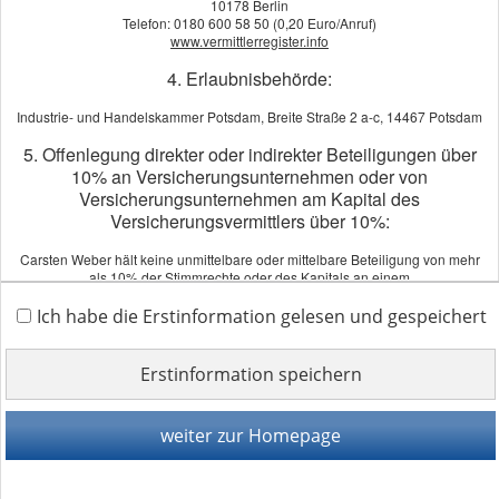
10178 Berlin
Telefon: 0180 600 58 50 (0,20 Euro/Anruf)
www.vermittlerregister.info
4. Erlaubnisbehörde:
Partner der HEK
Industrie- und Handelskammer Potsdam, Breite Straße 2 a-c, 14467 Potsdam
5. Offenlegung direkter oder indirekter Beteiligungen über
Bei annähernd gleichem Beitrag unterscheiden sich die
10% an Versicherungsunternehmen oder von
Ersatzkassen in Ihren Leistungen. Die HEK besticht durch
Versicherungsunternehmen am Kapital des
Extraleistungen, die sie aus dem Markt der Ersatzkassen
Versicherungsvermittlers über 10%:
hervorhebt.
Carsten Weber hält keine unmittelbare oder mittelbare Beteiligung von mehr
als 10% der Stimmrechte oder des Kapitals an einem
Versicherungsunternehmen.
Ein Versicherungsunternehmen hält keine mittelbare oder unmittelbare
Gerne zeigen wir Ihnen die Unterschiede der Ersatzkassen auf.
Ich habe die Erstinformation gelesen und gespeichert
Beteiligung von mehr als 10% der Stimmrechte oder des Kapitals an Carsten
Weber.
Erstinformation speichern
6. Schlichtungsstellen:
Impressum
·
Rechtliche Hinweise
·
Datenschutz
·
Versicherungsombudsmann e.V.
weiter zur Homepage
Postfach 08 06 32, 10006 Berlin
Erstinformation
·
Beschwerden
·
Cookies
Vertrag widerrufen
Tel.: 0800 3696000 (kostenfrei aus deutschen Telefonnetzen)
Fax: 0800 3699000 (kostenfrei aus deutschen Telefonnetzen)
beschwerde@versicherungsombudsmann.de