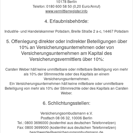
10178 Berlin
Telefon: 0180 600 58 50 (0,20 Euro/Anruf)
www.vermittlerregister.info
4. Erlaubnisbehörde:
Dieser Service wird von einem externen Anbieter bereitgestellt |
Industrie- und Handelskammer Potsdam, Breite Straße 2 a-c, 14467 Potsdam
Datenschutzerklärung
5. Offenlegung direkter oder indirekter Beteiligungen über
10% an Versicherungsunternehmen oder von
Jetzt unverbindlich vergleichen!
Versicherungsunternehmen am Kapital des
Versicherungsvermittlers über 10%:
Carsten Weber hält keine unmittelbare oder mittelbare Beteiligung von mehr
als 10% der Stimmrechte oder des Kapitals an einem
Versicherungsunternehmen.
Ein Versicherungsunternehmen hält keine mittelbare oder unmittelbare
Impressum
·
Rechtliche Hinweise
·
Datenschutz
·
Beteiligung von mehr als 10% der Stimmrechte oder des Kapitals an Carsten
Weber.
Erstinformation
·
Beschwerden
·
Cookies
Vertrag widerrufen
6. Schlichtungsstellen:
Versicherungsombudsmann e.V.
Postfach 08 06 32, 10006 Berlin
Tel.: 0800 3696000 (kostenfrei aus deutschen Telefonnetzen)
Fax: 0800 3699000 (kostenfrei aus deutschen Telefonnetzen)
beschwerde@versicherungsombudsmann.de