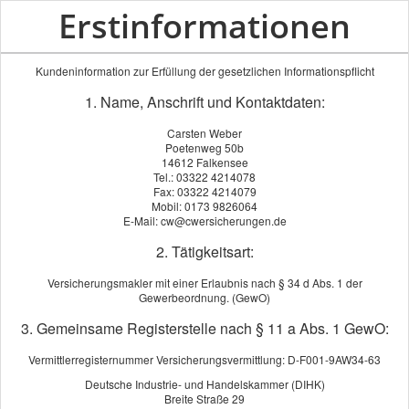
Erstinformationen
Kundeninformation zur Erfüllung der gesetzlichen Informationspflicht
1. Name, Anschrift und Kontaktdaten:
Carsten Weber
Poetenweg 50b
14612 Falkensee
Tel.: 03322 4214078
Fax: 03322 4214079
Mobil: 0173 9826064
E-Mail: cw@cwersicherungen.de
Datenschutzerklärung
2. Tätigkeitsart:
Versicherungsmakler mit einer Erlaubnis nach § 34 d Abs. 1 der
Gewerbeordnung. (GewO)
3. Gemeinsame Registerstelle nach § 11 a Abs. 1 GewO:
Vermittlerregisternummer Versicherungsvermittlung: D-F001-9AW34-63
Deutsche Industrie- und Handelskammer (DIHK)
Breite Straße 29