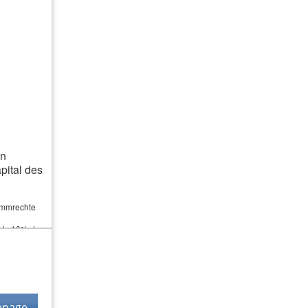
03322 4214078
0173 98 26 064
03322 4214079
 Ihr Verlust wiegt daher oft schwerer
ftwareversicherung erstattet die
an
ital des
timmrechte
als 10% der
epage