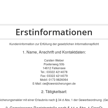
Erstinformationen
PRIVAT
FIRMEN
ÜBER UNS
SERVICE
Kundeninformation zur Erfüllung der gesetzlichen Informationspflicht
1. Name, Anschrift und Kontaktdaten:
Carsten Weber
Poetenweg 50b
14612 Falkensee
Tel.: 03322 4214078
Fax: 03322 4214079
Mobil: 0173 9826064
E-Mail: cw@cwersicherungen.de
2. Tätigkeitsart:
sicherungsmakler mit einer Erlaubnis nach § 34 d Abs. 1 der Gewerbeordnung. (G
3. Gemeinsame Registerstelle nach § 11 a Abs. 1 GewO: