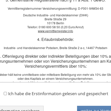
Vermittlerregisternummer Versicherungsvermittlung: D-F001-9AW34-63
Deutsche Industrie- und Handelskammer (DIHK)
Breite Straße 29
10178 Berlin
Telefon: 0180 600 58 50 (0,20 Euro/Anruf)
www.vermittlerregister.info
4. Erlaubnisbehörde:
s die Hardware sind für viele Unternehmen die gespeicherten Daten.
Industrie- und Handelskammer Potsdam, Breite Straße 2 a-c, 14467 Potsdam
Und die Wiederherstellung verlorener Datensätze ist teuer. Die So
 Firmenkunden zur Daten-Rekonstruktion aufwenden müssen.
. Offenlegung direkter oder indirekter Beteiligungen über 10% 
erungsunternehmen oder von Versicherungsunternehmen am Kap
tzt unverbindlich und individuell beraten. Wir freuen uns auf Sie.
Versicherungsvermittlers über 10%:
eber hält keine unmittelbare oder mittelbare Beteiligung von mehr als 10% der S
oder des Kapitals an einem Versicherungsunternehmen.
Vergleich zur Softwareversicherung anfordern!
herungsunternehmen hält keine mittelbare oder unmittelbare Beteiligung von mehr 
Stimmrechte oder des Kapitals an Carsten Weber.
 Ihnen gerne ein Vergleichsangebot.
Ich habe die Erstinformation gelesen und gespeichert
6. Schlichtungsstellen:
fordern
Versicherungsombudsmann e.V.
Postfach 08 06 32, 10006 Berlin
weiter zur Hom
information speichern