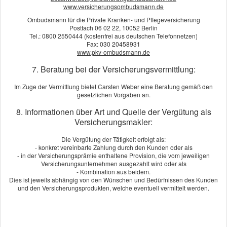
www.versicherungsombudsmann.de
Mit Ihrem Bike erleben Sie die schönsten Touren. Wind um die
Ombudsmann für die Private Kranken- und Pflegeversicherung
Postfach 06 02 22, 10052 Berlin
Nase und eine Freiheitsgefühl ohne Gleichen. Damit Sie das
Tel.: 0800 2550444 (kostenfrei aus deutschen Telefonnetzen)
unbeschwert genießen können, bieten wir Ihnen starke
Fax: 030 20458931
Motorradversicherung und das zu besonders günstigen
www.pkv-ombudsmann.de
Preisen.
7. Beratung bei der Versicherungsvermittlung:
Berechnen Sie jetzt Ihren Beitrag. Unser Angebot wird Sie
überzeugen. Oder rufen Sie uns an und wir beraten Sie
Im Zuge der Vermittlung bietet Carsten Weber eine Beratung gemäß den
persönlich und individuell. Wir freuen uns auf Sie.
gesetzlichen Vorgaben an.
8. Informationen über Art und Quelle der Vergütung als
Beitrag berechnen!
Versicherungsmakler:
Berechnen Sie in wenigen Schritten Ihren individuellen Tarif
Die Vergütung der Tätigkeit erfolgt als:
- konkret vereinbarte Zahlung durch den Kunden oder als
Jetzt VHV-Beitrag berechnen!
- in der Versicherungsprämie enthaltene Provision, die vom jeweiligen
Versicherungsunternehmen ausgezahlt wird oder als
- Kombination aus beidem.
Dies ist jeweils abhängig von den Wünschen und Bedürfnissen des Kunden
und den Versicherungsprodukten, welche eventuell vermittelt werden.
Angebot und Vergleich zur Motorradversicherung
anfordern!
Wir erstellen Ihnen gerne ein Vergleichsangebot.