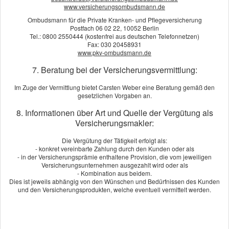
www.versicherungsombudsmann.de
Als verantwortungsvoller Bauherr wissen Sie, dass gerade
Ombudsmann für die Private Kranken- und Pflegeversicherung
private Bauvorhaben lückenlos abgesichert werden müssen.
Postfach 06 02 22, 10052 Berlin
Tel.: 0800 2550444 (kostenfrei aus deutschen Telefonnetzen)
Als privater Bauherr sollten Sie die Bauleistungsversicherung
Fax: 030 20458931
in jedem Fall abschließen. Denn sie ersetzt die während der
www.pkv-ombudsmann.de
Bauzeit eintretenden Schäden am Rohbau oder an den
7. Beratung bei der Versicherungsvermittlung:
Baumaterialien, ganz gleich wer von den Baubeteiligten dafür
verantwortlich ist – zum Beispiel dann, wenn Dachziegel vom
Im Zuge der Vermittlung bietet Carsten Weber eine Beratung gemäß den
Kran fallen und die Dachkonstruktion beschädigen.
gesetzlichen Vorgaben an.
Bauunfälle passieren leider sehr häufig, meistens durch einen
8. Informationen über Art und Quelle der Vergütung als
schlechten Bauuntergrund, höhere Gewalt oder Vandalismus.
Versicherungsmakler:
Ihr Vorteil: Der Versicherungsschutz gilt auch für die
Leistungen der Subunternehmer.
Die Vergütung der Tätigkeit erfolgt als:
- konkret vereinbarte Zahlung durch den Kunden oder als
- in der Versicherungsprämie enthaltene Provision, die vom jeweiligen
Versichert sind:
Versicherungsunternehmen ausgezahlt wird oder als
- Kombination aus beidem.
Die gesamten Neubauleistungen
Dies ist jeweils abhängig von den Wünschen und Bedürfnissen des Kunden
Gelagerte Baustoffe und Bauteile
und den Versicherungsprodukten, welche eventuell vermittelt werden.
Schäden durch Bauunfälle
Schäden durch außergewöhnliche Naturereignisse
Schäden durch Unachtsamkeit der Bauhandwerker
Mutwillige Beschädigung durch Fremde