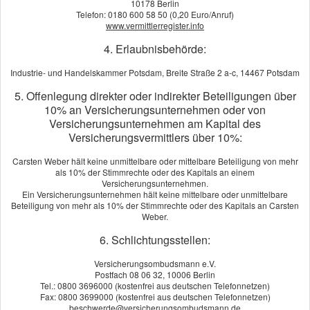
10178 Berlin
Telefon: 0180 600 58 50 (0,20 Euro/Anruf)
www.vermittlerregister.info
4. Erlaubnisbehörde:
Viele tun zu wenig
Industrie- und Handelskammer Potsdam, Breite Straße 2 a-c, 14467 Potsdam
5. Offenlegung direkter oder indirekter Beteiligungen über
oder das
10% an Versicherungsunternehmen oder von
Versicherungsunternehmen am Kapital des
Falsche,
Versicherungsvermittlers über 10%:
Carsten Weber hält keine unmittelbare oder mittelbare Beteiligung von mehr
als 10% der Stimmrechte oder des Kapitals an einem
um Lebensrisiken, private
Versicherungsunternehmen.
Ein Versicherungsunternehmen hält keine mittelbare oder unmittelbare
Altersversorgung oder Ihre Sachwerte
Beteiligung von mehr als 10% der Stimmrechte oder des Kapitals an Carsten
abzusichern.
Weber.
6. Schlichtungsstellen:
Ich helfe Ihnen die richtige Entscheidung
Versicherungsombudsmann e.V.
Postfach 08 06 32, 10006 Berlin
zu treffen.
Tel.: 0800 3696000 (kostenfrei aus deutschen Telefonnetzen)
Fax: 0800 3699000 (kostenfrei aus deutschen Telefonnetzen)
beschwerde@versicherungsombudsmann.de