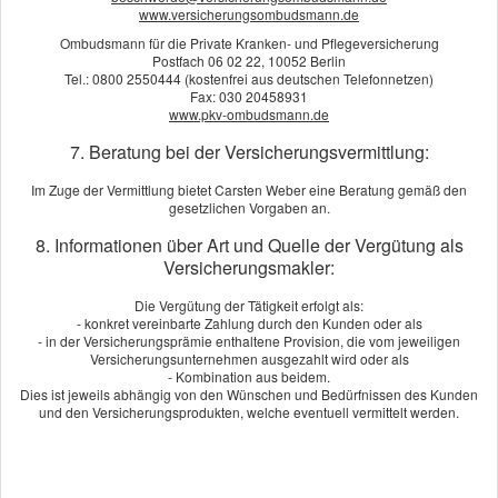
www.versicherungsombudsmann.de
Ombudsmann für die Private Kranken- und Pflegeversicherung
Postfach 06 02 22, 10052 Berlin
Tel.: 0800 2550444 (kostenfrei aus deutschen Telefonnetzen)
Fax: 030 20458931
www.pkv-ombudsmann.de
7. Beratung bei der Versicherungsvermittlung:
Im Zuge der Vermittlung bietet Carsten Weber eine Beratung gemäß den
gesetzlichen Vorgaben an.
TERMIN VEREINBAREN
8. Informationen über Art und Quelle der Vergütung als
Versicherungsmakler:
Sie wünschen:
Die Vergütung der Tätigkeit erfolgt als:
Telefongespräch
- konkret vereinbarte Zahlung durch den Kunden oder als
- in der Versicherungsprämie enthaltene Provision, die vom jeweiligen
Persönliches Gespräch
Versicherungsunternehmen ausgezahlt wird oder als
- Kombination aus beidem.
Dies ist jeweils abhängig von den Wünschen und Bedürfnissen des Kunden
und den Versicherungsprodukten, welche eventuell vermittelt werden.